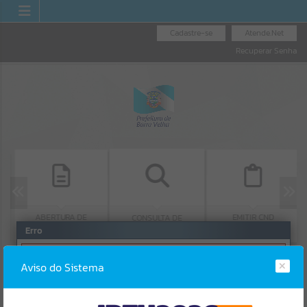
Cadastre-se
Atende.Net
Recuperar Senha
ABERTURA DE
EMITIR CND
CONSULTA DE
PROTOCOLO
Erro
PROTOCOLO
SISTEMA
Gerenciamento do Sistema
Aviso do Sistema
CÓDIGO DA MENSAGEM:
EST-000040
Ocorreu um erro de script:
Uncaught SyntaxError: Unexpected token '('