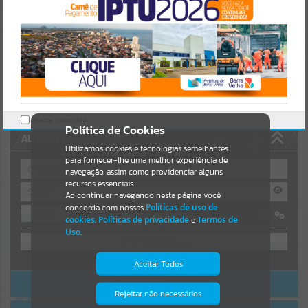
https://nfse-
barravelha.atende.net/cidadao/pagina/static/bundle/wpo_index_2_b
Resultados para
""
ase_l2_portal_editores_sync_b970c857b955c5a634326997984da23
9.js?v=ee03ef04:47
Portais
Verificar Mais Detalhes
OK
Por favor, aguarde...
NOTÍCIAS
Marcar como lido.
Política de Cookies
AUTOATENDIMENTO
Por favor, aguarde...
Utilizamos cookies e tecnologias semelhantes
para fornecer-lhe uma melhor experiência de
navegação, assim como providenciar alguns
recursos essenciais.
SUBPORTAIS
Ao continuar navegando nesta página você
concorda com nossas
Políticas de uso de
Entrar
Por favor, aguarde...
cookies
,
Políticas de privacidade
e
Termos de
OU
Uso
.
SERVIÇOS
Cadastre-se
|
Recuperar Senha
Aceitar Todos
ACESSAR SEM LOGIN
Por favor, aguarde...
Rejeitar não necessários
Isto significa que diversos recursos