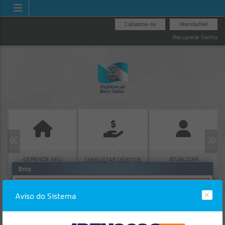
Cadastre-se
Atende.Net
Recuperar Senha
GERENCIE SEU
ATUALIZAR
CONSULTAR DÉBITOS
IMÓVEL
CADASTRO
Erro
SISTEMA
Gerenciamento do Sistema
Aviso do Sistema
CÓDIGO DA MENSAGEM:
EST-000040
Ocorreu um erro de script:
Uncaught SyntaxError: Unexpected token '('