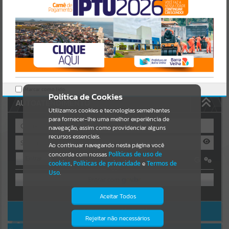
https://nfse-
barravelha.atende.net/cidadao/pagina/static/bundle/wpo_index_2_b
Resultados para
""
ase_l2_portal_editores_sync_b970c857b955c5a634326997984da23
9.js?v=ee03ef04:47
Portais
Verificar Mais Detalhes
OK
Por favor, aguarde...
NOTÍCIAS
Marcar como lido.
Política de Cookies
AUTOATENDIMENTO
Por favor, aguarde...
Utilizamos cookies e tecnologias semelhantes
para fornecer-lhe uma melhor experiência de
navegação, assim como providenciar alguns
recursos essenciais.
SUBPORTAIS
Ao continuar navegando nesta página você
concorda com nossas
Políticas de uso de
Entrar
Por favor, aguarde...
cookies
,
Políticas de privacidade
e
Termos de
OU
Uso
.
SERVIÇOS
Cadastre-se
|
Recuperar Senha
Aceitar Todos
ACESSAR SEM LOGIN
Por favor, aguarde...
Rejeitar não necessários
Isto significa que diversos recursos